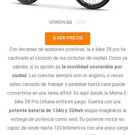
4
OPINION I&B





.
4
VER PRECIO
/
5
Con decenas de opiniones positivas, la e-bike 28 pro ha
cautivado el corazón de los ciclistas de ciudad. Como ya
sabréis, si tu opción es
la movilidad sostenible por
ciudad
. Las cuestas siempre son un engorro, a veces
sales cansado de trabajar y pedalear hasta casa puede
convertirse en una tarea difícil. Es aquí donde la Moma E-
bike 28 Pro Urbana entra en juego. Cuenta con una
potente batería de 13Ah y 324wh
asique imaginaros la
entrega de potencia como será. Su potente motor es
capaz de rendir hasta 120 kilómetros con una única carga