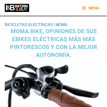
Ir
Main
MENU
al
Menu
contenido
Navegación
BICICLETAS ELECTRICAS
/
MOMA
de
MOMA BIKE, OPINIONES DE SUS
entradas
EBIKES ELÉCTRICAS MÁS MÁS
PINTORESCOS Y CON LA MEJOR
AUTONOMÍA.