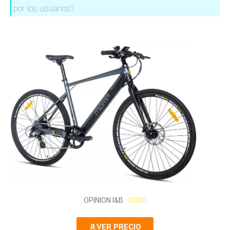
por los usuarios?
4
OPINION I&B





.
4
VER PRECIO