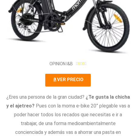
4
OPINION I&B





.
4
VER PRECIO
/
5
¿Eres una persona de la gran ciudad?
¿Te gusta la chicha
y el ajetreo?
Pues con la moma e-bike 20” plegable vas a
poder hacer todos los recados que necesitas e ir a
trabajar, de una forma medioambientalmente
concienciada y además vas a ahorrar una pasta en