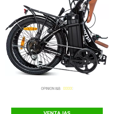
4
OPINION I&B





.
5
/
VENTAJAS