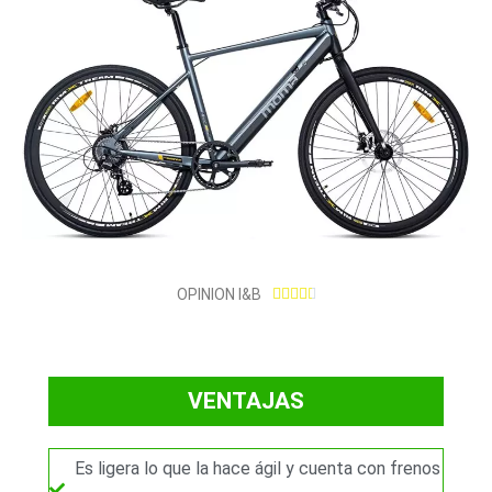
4
OPINION I&B





.
5
/
VENTAJAS
5
Es ligera lo que la hace ágil y cuenta con frenos