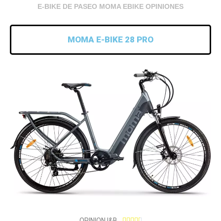
E-BIKE DE PASEO MOMA EBIKE OPINIONES
MOMA E-BIKE 28 PRO
4
OPINION I&B




