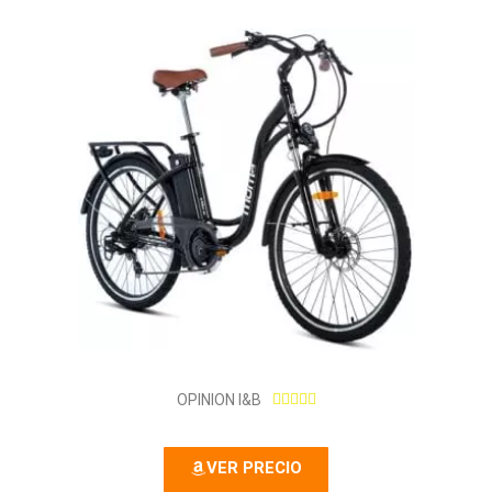
5
OPINION I&B





/
5
VER PRECIO