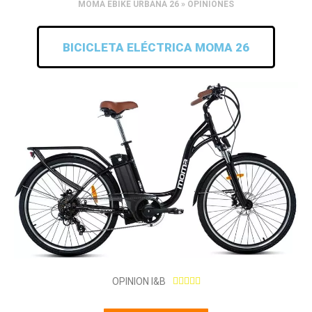
MOMA EBIKE URBANA 26 » OPINIONES
BICICLETA ELÉCTRICA MOMA 26
5
OPINION I&B





/