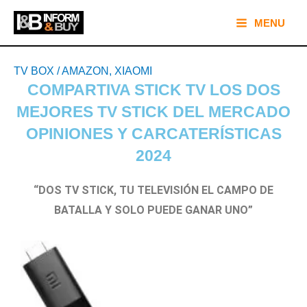
Ir
Main
MENU
al
Menu
contenido
Navegación
TV BOX
/
AMAZON
,
XIAOMI
de
COMPARTIVA STICK TV LOS DOS
entradas
MEJORES TV STICK DEL MERCADO
OPINIONES Y CARCATERÍSTICAS
2024
“DOS TV STICK, TU TELEVISIÓN EL CAMPO DE
BATALLA Y SOLO PUEDE GANAR UNO”