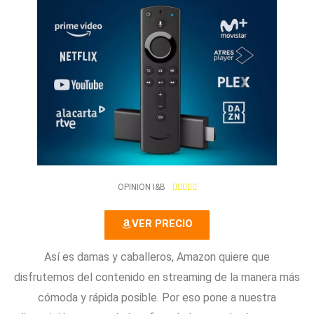
5
OPINION I&B





/
5
VER PRECIO
Así es damas y caballeros, Amazon quiere que
disfrutemos del contenido en streaming de la manera más
cómoda y rápida posible. Por eso pone a nuestra