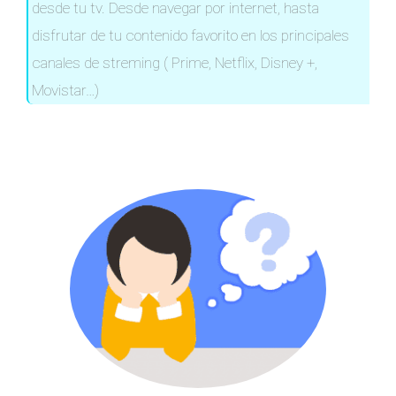
desde tu tv. Desde navegar por internet, hasta
disfrutar de tu contenido favorito en los principales
canales de streming ( Prime, Netflix, Disney +,
Movistar…)