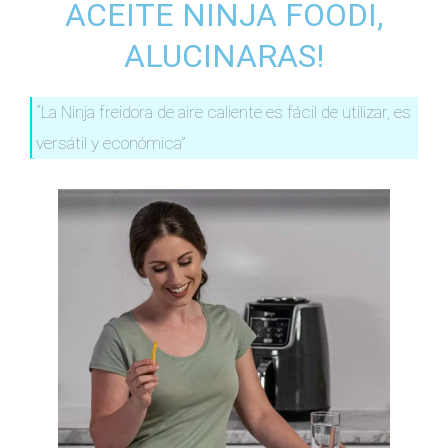
ACEITE NINJA FOODI,
ALUCINARAS!
“La Ninja freidora de aire caliente es fácil de utilizar, es
versátil y económica”