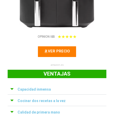
5
★
★
★
★
★
OPINION I&B
/
VER PRECIO
5
amazon.es
VENTAJAS
Capacidad inmensa
Cocinar dos recetas a la vez
Calidad de primera mano