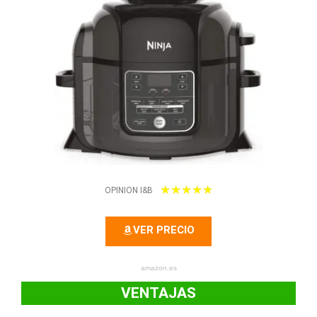
5
★
★
★
★
★
OPINION I&B
/
VER PRECIO
5
amazon.es
VENTAJAS