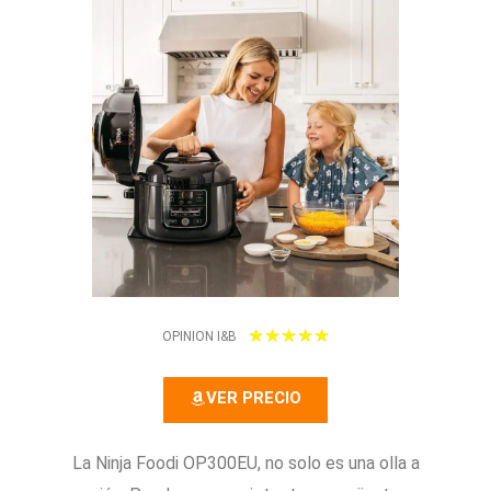
5
★
★
★
★
★
OPINION I&B
/
VER PRECIO
5
La Ninja Foodi OP300EU, no solo es una olla a