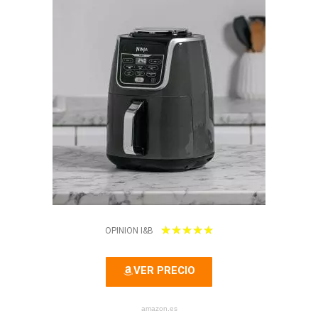
5
★
★
★
★
★
OPINION I&B
/
VER PRECIO
5
amazon.es