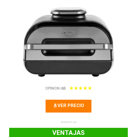
5
★
★
★
★
★
OPINION I&B
/
VER PRECIO
5
amazon.es
VENTAJAS