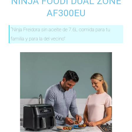
NINJA FOODI DUAL ZONE
AF300EU
“Ninja Freidora sin aceite de 7.6L comida para tu
familia y para la del vecino”