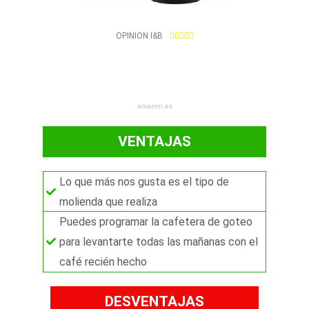
4
OPINION I&B





.
9
/
5
amazon.es
VENTAJAS
Lo que más nos gusta es el tipo de
molienda que realiza
Puedes programar la cafetera de goteo
para levantarte todas las mañanas con el
café recién hecho
DESVENTAJAS