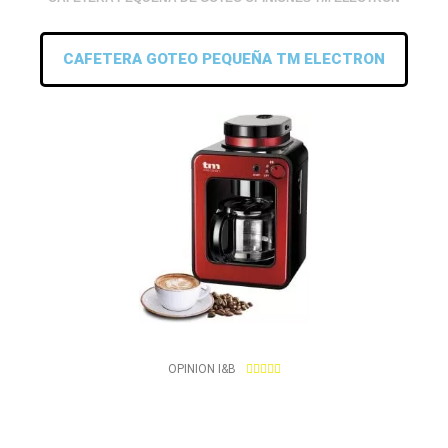
CAFETERA GOTEO PEQUEÑA TM ELECTRON
4
OPINION I&B





.
9
/