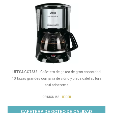
UFESA CG7232
–Cafetera de goteo de gran capacidad
10 tazas grandes con jarra de vidrio y placa calefactora
anti adherente
5
OPINIÓN I&B





/
5
CAFETERA DE GOTEO DE CALIDAD