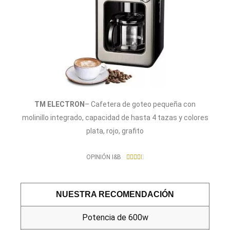
TM ELECTRON
– Cafetera de goteo pequeña con
molinillo integrado, capacidad de hasta 4 tazas y colores
plata, rojo, grafito
4
OPINIÓN I&B





.
4
/
NUESTRA RECOMENDACIÓN
5
Potencia de 600w