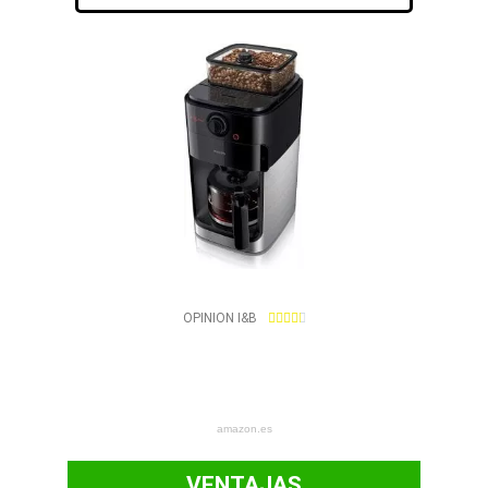
4
OPINION I&B





.
4
/
5
amazon.es
VENTAJAS