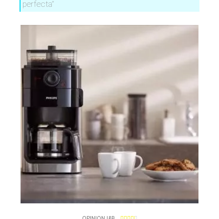
perfecta”
4
OPINION I&B




