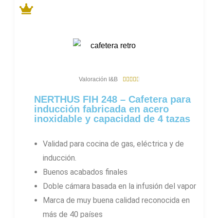
4
Valoración I&B





.
7
NERTHUS FIH 248 – Cafetera para
/
inducción fabricada en acero
5
inoxidable y capacidad de 4 tazas
Validad para cocina de gas, eléctrica y de
inducción.
Buenos acabados finales
Doble cámara basada en la infusión del vapor
Marca de muy buena calidad reconocida en
más de 40 países