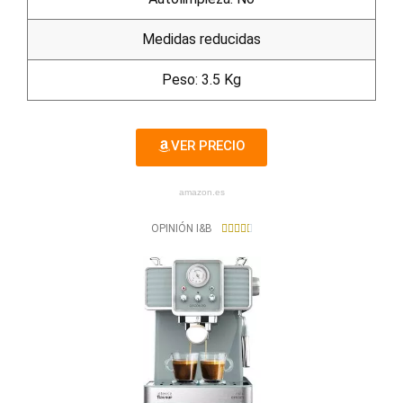
Medidas reducidas
Peso: 3.5 Kg
VER PRECIO
amazon.es
4
OPINIÓN I&B





.
5
/
5