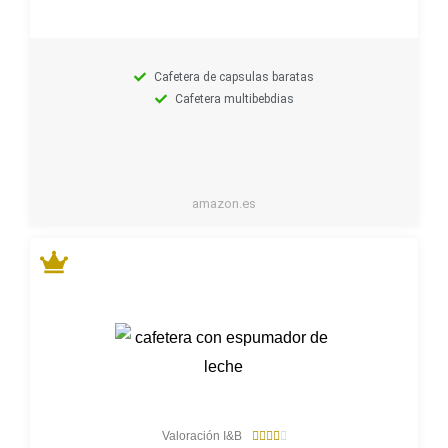
Cafetera de capsulas baratas
Cafetera multibebdias
amazon.es
4
Valoración I&B





/