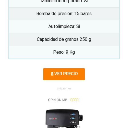
Molinillo incorporado: Si
Bomba de presión: 15 bares
Autolimpieza: Si
Capacidad de granos 250 g
Peso: 9 Kg
VER PRECIO
amazon.es
4
OPINIÓN I&B





/
5