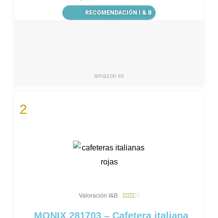
RECOMENDACIÓN I & B
amazon.es
2
3
Valoración I&B





.
6
MONIX 281703 – Cafetera italiana