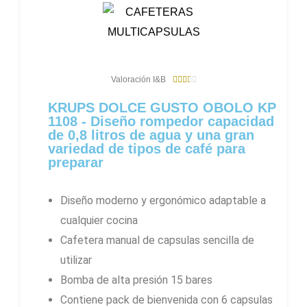
3
Valoración I&B





.
6
KRUPS DOLCE GUSTO OBOLO KP
/
1108 - Diseño rompedor capacidad
5
de 0,8 litros de agua y una gran
variedad de tipos de café para
preparar
Diseño moderno y ergonómico adaptable a
cualquier cocina
Cafetera manual de capsulas sencilla de
utilizar
Bomba de alta presión 15 bares
Contiene pack de bienvenida con 6 capsulas