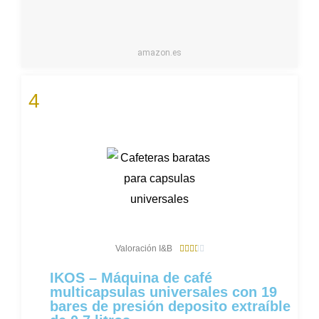
amazon.es
4
3
Valoración I&B





.
6
IKOS – Máquina de café
/
multicapsulas universales con 19
5
bares de presión deposito extraíble