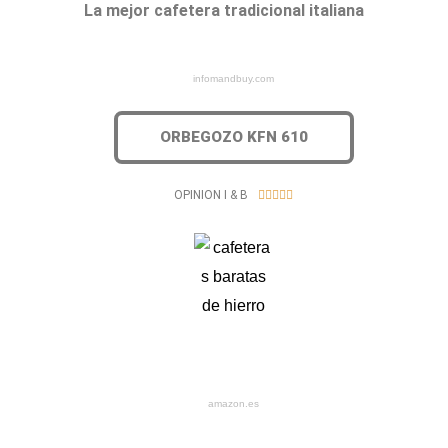
La mejor cafetera tradicional italiana
infomandbuy.com
ORBEGOZO KFN 610
5
OPINION I & B





/
5
amazon.es