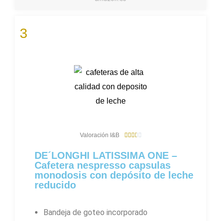
3
3
Valoración I&B





.
6
DE´LONGHI LATISSIMA ONE –
/
Cafetera nespresso capsulas
5
monodosis con depósito de leche
reducido
Bandeja de goteo incorporado