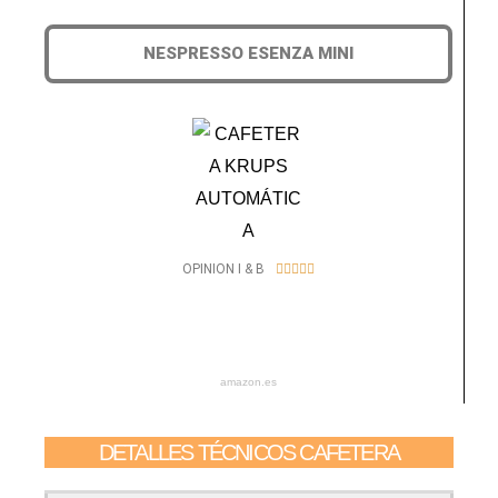
NESPRESSO ESENZA MINI
5
OPINION I & B





/
5
amazon.es
DETALLES TÉCNICOS CAFETERA