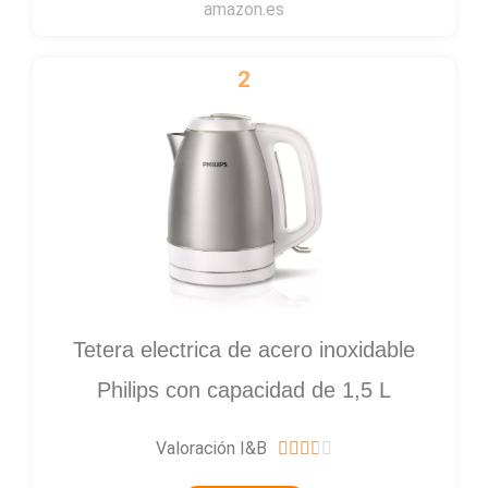
amazon.es
2
Tetera electrica de acero inoxidable
Philips con capacidad de 1,5 L
Valoración I&B
3





.