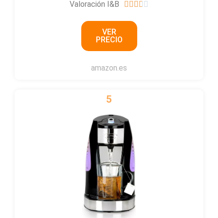
Valoración I&B
3





.
VER
7
PRECIO
/
5
amazon.es
5