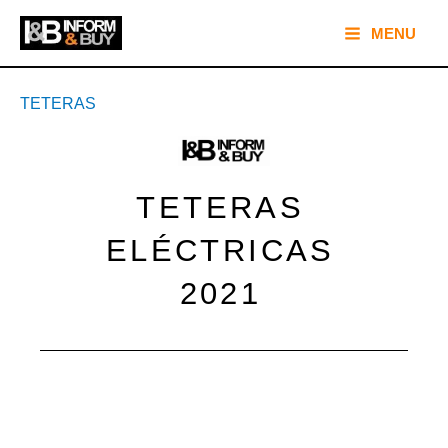
Ir
Main
MENU
al
Menu
contenido
Navegación
TETERAS
de
entradas
TETERAS
ELÉCTRICAS
2021