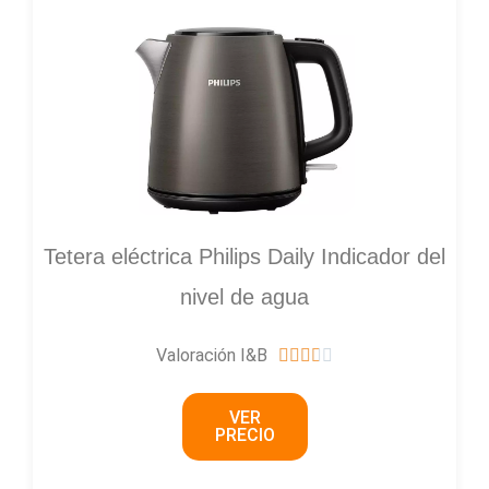
Tetera eléctrica Philips Daily Indicador del
nivel de agua
Valoración I&B
3





.
VER
7
PRECIO
/
5