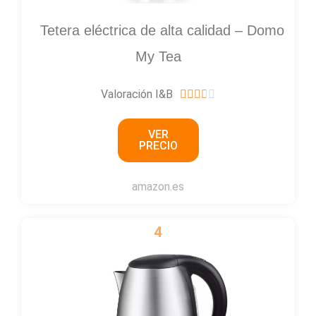
Tetera eléctrica de alta calidad – Domo
My Tea
Valoración I&B
3





.
VER
7
PRECIO
/
5
amazon.es
4