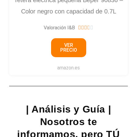
Tetera electrica pequeña Beper 90836 –
Color negro con capacidad de 0.7L
Valoración I&B
3





.
VER
7
PRECIO
/
5
amazon.es
| Análisis y Guía |
Nosotros te
informamos, pero TÚ