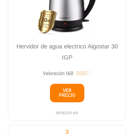
Hervidor de agua electrico Aigostar 30
IGP
Valoración I&B
3





.
VER
7
PRECIO
/
5
amazon.es
3