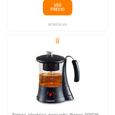
VER
7
PRECIO
/
5
amazon.es