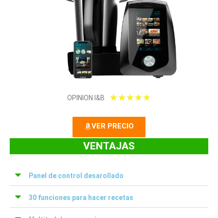
4
★
★
★
★
★
OPINION I&B
.
VER PRECIO
8
VENTAJAS
/
5
Panel de control desarollado
30 funciones para hacer recetas