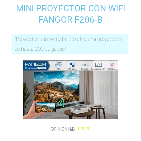
MINI PROYECTOR CON WIFI
FANGOR F206-B
“Proyector con wifi y bluetooth y una proyección
de hasta 200 pulgadas”
4
OPINION I&B





.