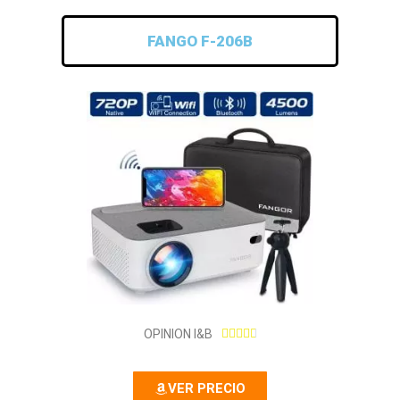
FANGO F-206B
4
OPINION I&B





.
8
VER PRECIO