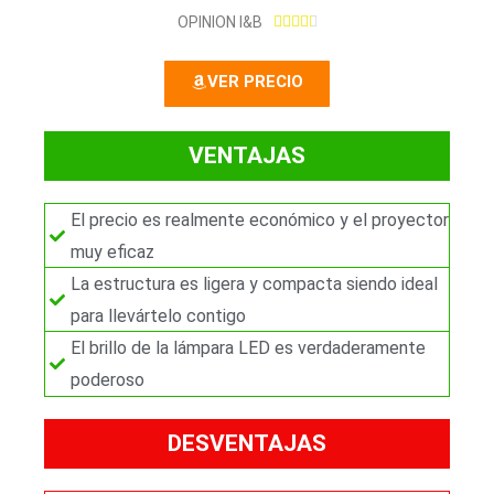
4
OPINION I&B





.
4
VER PRECIO
/
5
VENTAJAS
El precio es realmente económico y el proyector
muy eficaz
La estructura es ligera y compacta siendo ideal
para llevártelo contigo
El brillo de la lámpara LED es verdaderamente
poderoso
DESVENTAJAS