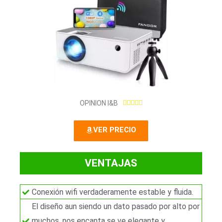
4
OPINION I&B





.
8
VER PRECIO
/
5
VENTAJAS
Conexión wifi verdaderamente estable y fluida.
El diseño aun siendo un dato pasado por alto por
muchos, nos encanta se ve elegante y