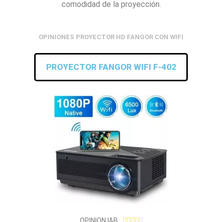
comodidad de la proyección.
OPINIONES PROYECTOR HD FANGOR CON WIFI
PROYECTOR FANGOR WIFI F-402
4
OPINION I&B




