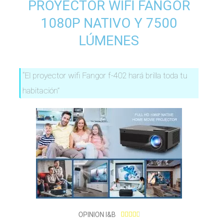
PROYECTOR WIFI FANGOR
1080P NATIVO Y 7500
LÚMENES
“El proyector wifi Fangor f-402 hará brilla toda tu
habitación”
4
OPINION I&B




