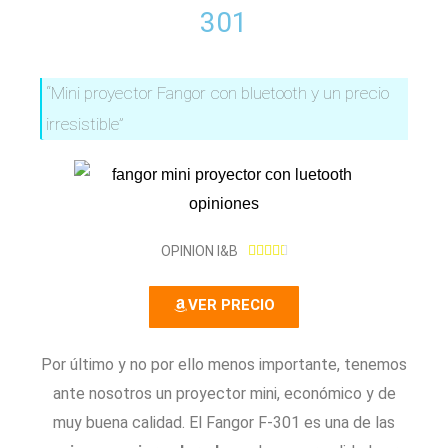
301
“Mini proyector Fangor con bluetooth y un precio
irresistible”
4
OPINION I&B





.
6
VER PRECIO
/
5
Por último y no por ello menos importante, tenemos
ante nosotros un proyector mini, económico y de
muy buena calidad. El Fangor F-301 es una de las