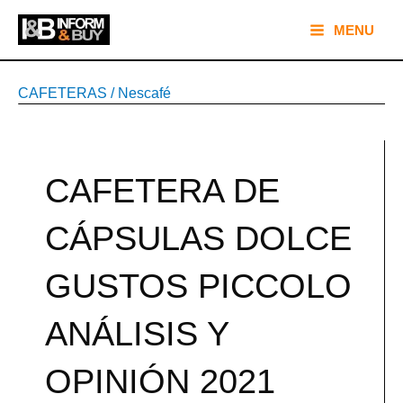
Ir
Main
MENU
al
Menu
contenido
Navegación
CAFETERAS
/
Nescafé
de
entradas
CAFETERA DE
CÁPSULAS DOLCE
GUSTOS PICCOLO
ANÁLISIS Y
OPINIÓN 2021