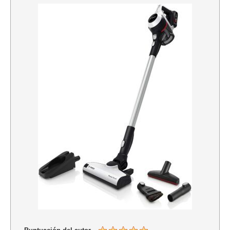
Puntuación del autor
Puntuación añadida
4.5
based on
6
votes