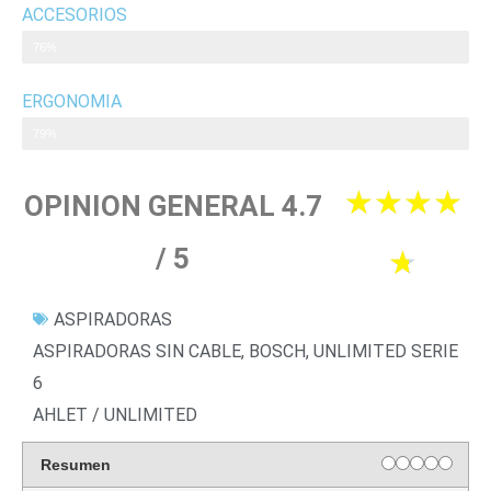
ERGONOMIA
79%
4
★
★
★
★
OPINION GENERAL 4.7
/ 5
.
★
7
ASPIRADORAS
ASPIRADORAS SIN CABLE
,
BOSCH
,
UNLIMITED SERIE
/
6
AHLET / UNLIMITED
5
Resumen