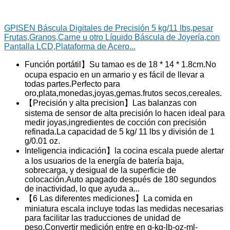
GPISEN Báscula Digitales de Precisión 5 kg/11 lbs,pesar
Frutas,Granos,Carne u otro Líquido Báscula de Joyería,con
Pantalla LCD,Plataforma de Acero...
Función portátil】Su tamao es de 18 * 14 * 1.8cm.No
ocupa espacio en un armario y es fácil de llevar a
todas partes.Perfecto para
oro,plata,monedas,joyas,gemas.frutos secos,cereales.
【Precisión y alta precision】Las balanzas con
sistema de sensor de alta precisión lo hacen ideal para
medir joyas,ingredientes de cocción con precisión
refinada.La capacidad de 5 kg/ 11 lbs y división de 1
g/0.01 oz.
Inteligencia indicación】la cocina escala puede alertar
a los usuarios de la energía de batería baja,
sobrecarga, y desigual de la superficie de
colocación.Auto apagado después de 180 segundos
de inactividad, lo que ayuda a...
【6 Las diferentes mediciones】La comida en
miniatura escala incluye todas las medidas necesarias
para facilitar las traducciones de unidad de
peso.Convertir medición entre en g-kg-lb-oz-ml-