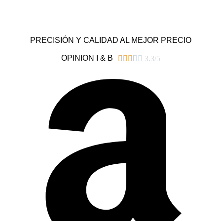
PRECISIÓN Y CALIDAD AL MEJOR PRECIO
OPINION I & B





3.3/5