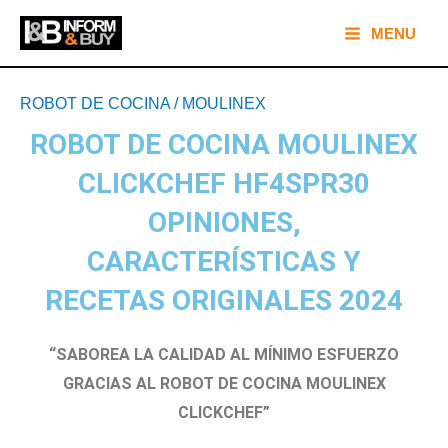
Ir
Main
MENU
al
Menu
contenido
Navegación
ROBOT DE COCINA
/
MOULINEX
de
ROBOT DE COCINA MOULINEX
entradas
CLICKCHEF HF4SPR30
OPINIONES,
CARACTERÍSTICAS Y
RECETAS ORIGINALES 2024
“SABOREA LA CALIDAD AL MÍNIMO ESFUERZO
GRACIAS AL ROBOT DE COCINA MOULINEX
CLICKCHEF”