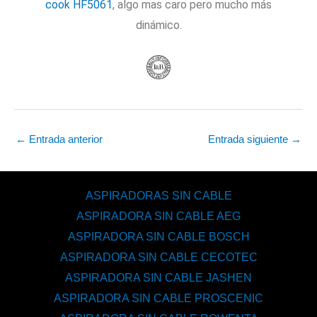
cook HF5061
, algo mas caro pero mucho más
dinámico.
←
Entrada anterior
Entrada siguiente
→
ASPIRADORAS SIN CABLE
ASPIRADORA SIN CABLE AEG
ASPIRADORA SIN CABLE BOSCH
ASPIRADORA SIN CABLE CECOTEC
ASPIRADORA SIN CABLE JASHEN
ASPIRADORA SIN CABLE PROSCENIC