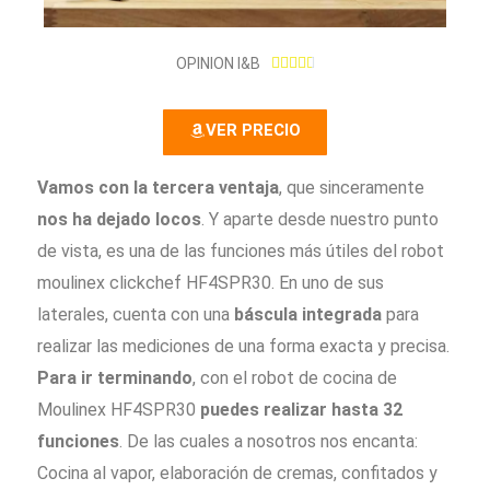
4
OPINION I&B





.
7
VER PRECIO
/
5
Vamos con la tercera ventaja
, que sinceramente
nos ha dejado locos
. Y aparte desde nuestro punto
de vista, es una de las funciones más útiles del robot
moulinex clickchef HF4SPR30. En uno de sus
laterales, cuenta con una
báscula integrada
para
realizar las mediciones de una forma exacta y precisa.
Para ir terminando
, con el robot de cocina de
Moulinex HF4SPR30
puedes realizar hasta 32
funciones
. De las cuales a nosotros nos encanta:
Cocina al vapor, elaboración de cremas, confitados y