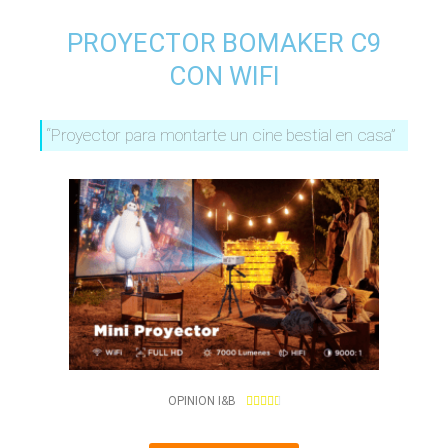
PROYECTOR BOMAKER C9
CON WIFI
“Proyector para montarte un cine bestial en casa”
4
OPINION I&B





.
7