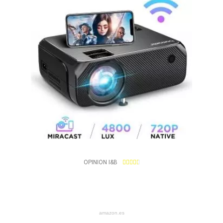
4
OPINION I&B





.
6
/
5
amazon.es