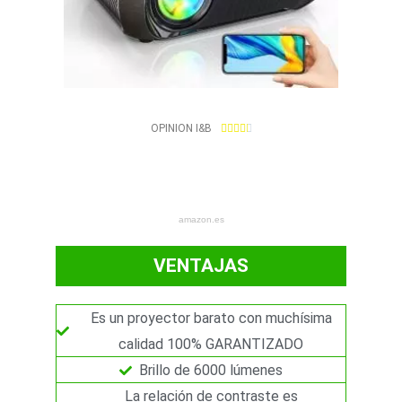
4
OPINION I&B





.
4
/
5
amazon.es
VENTAJAS
Es un proyector barato con muchísima
calidad 100% GARANTIZADO
Brillo de 6000 lúmenes
La relación de contraste es