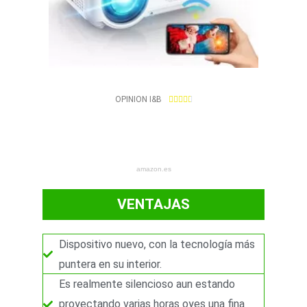
4
OPINION I&B





.
7
/
5
amazon.es
VENTAJAS
Dispositivo nuevo, con la tecnología más
puntera en su interior.
Es realmente silencioso aun estando
proyectando varias horas oyes una fina