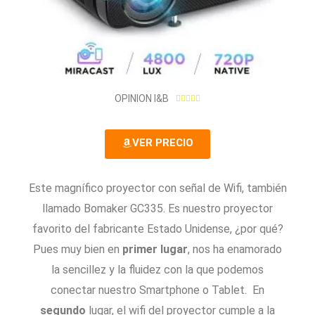
4
OPINION I&B





.
6
VER PRECIO
/
5
Este magnífico proyector con señal de Wifi, también
llamado Bomaker GC335. Es nuestro proyector
favorito del fabricante Estado Unidense, ¿por qué?
Pues muy bien en
primer lugar
, nos ha enamorado
la sencillez y la fluidez con la que podemos
conectar nuestro Smartphone o Tablet. En
segundo
lugar, el wifi del proyector cumple a la