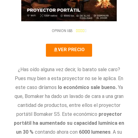
4
OPINION I&B





.
2
VER PRECIO
/
5
¿Has oído alguna vez decir, lo barato sale caro?
Pues muy bien a esta proyector no se le aplica. En
este caso diríamos
lo económico sale bueno.
Ya
que, Bomaker ha dado un lavado de cara a una gran
cantidad de productos, entre ellos el proyector
portátil Bomaker S5. Este económico
proyector
portátil
ha aumentado su capacidad lumínica en
un 30 %
contando ahora con
6000
lumenes
. A su