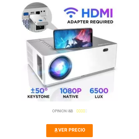
4
OPINION I&B





.
2
VER PRECIO
/
5