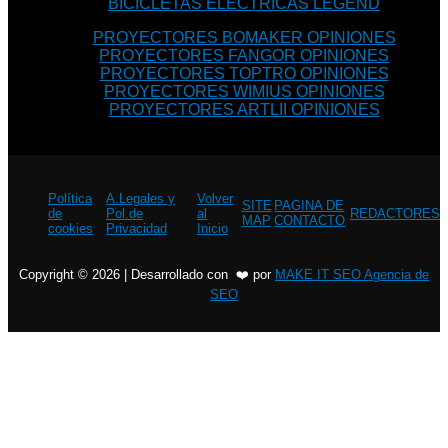
BICICLETAS ELECTRICAS LEGEND
PROYECTORES BOMAKER OPINIONES
PROYECTORES FANGOR OPINIONES
PROYECTORES TOPTRO OPINIONES
PROYECTORES WIMIUS OPINIONES
PROYECTORES ARTLII OPINIONES
Política
A.Legales y
Volver
SITE
PAGINA DE
de
Pol.de
al
REDACTORES
MAP
CONTACTO
cookies
Privacidad
Inicio
Copyright © 2026 | Desarrollado con ❤️ por
MAKE IT SEO Agencia de
SEO