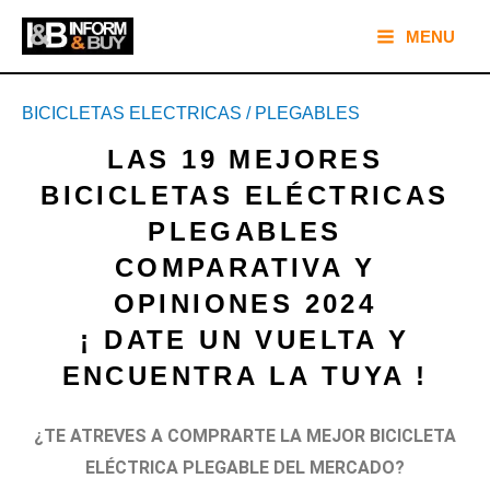
Ir
Main
MENU
al
Menu
contenido
Navegación
BICICLETAS ELECTRICAS
/
PLEGABLES
de
entradas
LAS 19 MEJORES
BICICLETAS ELÉCTRICAS
PLEGABLES
COMPARATIVA Y
OPINIONES 2024
¡ DATE UN VUELTA Y
ENCUENTRA LA TUYA !
¿TE ATREVES A COMPRARTE LA MEJOR BICICLETA
ELÉCTRICA PLEGABLE DEL MERCADO?