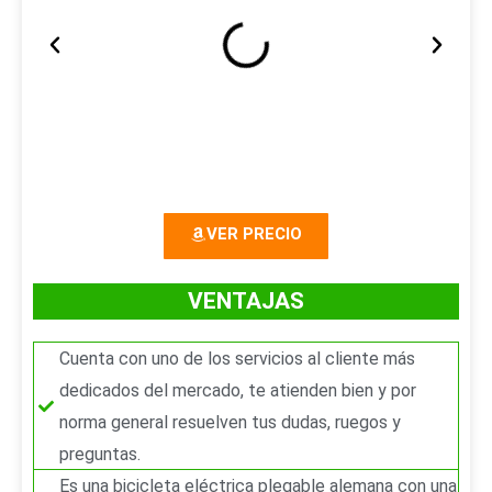
A
S
n
i
t
g
e
u
r
i
VER PRECIO
i
e
o
n
VENTAJAS
r
t
Cuenta con uno de los servicios al cliente más
e
dedicados del mercado, te atienden bien y por
norma general resuelven tus dudas, ruegos y
preguntas.
Es una bicicleta eléctrica plegable alemana con una