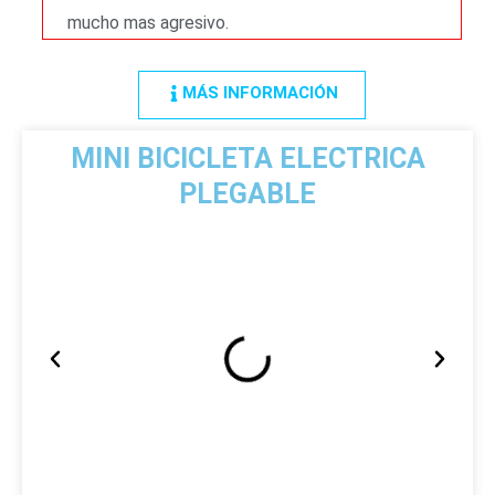
mucho mas agresivo.
MÁS INFORMACIÓN
MINI BICICLETA ELECTRICA
PLEGABLE
A
S
n
i
t
g
e
u