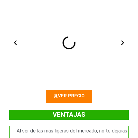
A
S
n
i
t
g
e
u
r
i
VER PRECIO
i
e
o
n
VENTAJAS
r
t
Al ser de las más ligeras del mercado, no te dejaras
e