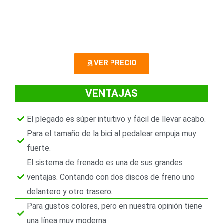
t
g
e
u
r
i
VER PRECIO
i
e
o
n
VENTAJAS
r
t
El plegado es súper intuitivo y fácil de llevar acabo.
e
Para el tamaño de la bici al pedalear empuja muy
fuerte.
El sistema de frenado es una de sus grandes
ventajas. Contando con dos discos de freno uno
delantero y otro trasero.
Para gustos colores, pero en nuestra opinión tiene
una línea muy moderna.