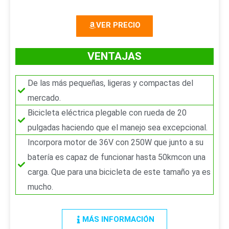
r
i
VER PRECIO
i
e
o
n
VENTAJAS
r
t
De las más pequeñas, ligeras y compactas del
e
mercado.
Bicicleta eléctrica plegable con rueda de 20
pulgadas haciendo que el manejo sea excepcional.
Incorpora motor de 36V con 250W que junto a su
batería es capaz de funcionar hasta 50kmcon una
carga. Que para una bicicleta de este tamaño ya es
mucho.
MÁS INFORMACIÓN