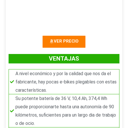
n
i
t
g
e
u
r
i
VER PRECIO
i
e
o
n
VENTAJAS
r
t
A nivel económico y por la calidad que nos da el
e
fabricante, hay pocas e-bikes plegables con estas
características.
Su potente batería de 36 V, 10,4 Ah, 374,4 Wh
puede proporcionarte hasta una autonomía de 90
kilómetros, suficientes para un largo dia de trabajo
o de ocio.