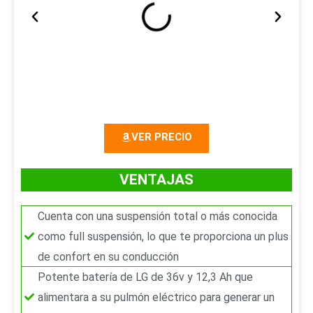
A
S
n
i
t
g
e
u
r
i
VER PRECIO
i
e
o
n
VENTAJAS
r
t
Cuenta con una suspensión total o más conocida
e
como full suspensión, lo que te proporciona un plus
de confort en su conducción
Potente batería de LG de 36v y 12,3 Ah que
alimentara a su pulmón eléctrico para generar un