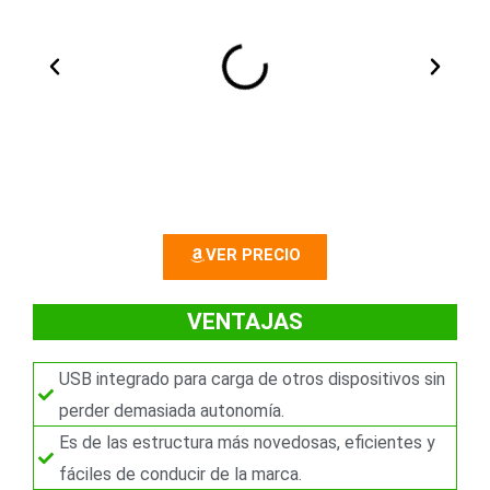
A
S
n
i
t
g
e
u
r
i
VER PRECIO
i
e
o
n
VENTAJAS
r
t
USB integrado para carga de otros dispositivos sin
e
perder demasiada autonomía.
Es de las estructura más novedosas, eficientes y
fáciles de conducir de la marca.