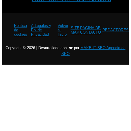
Política
A.Legales y
Volver
SITE
PAGINA DE
de
Pol.de
al
REDACTORES
MAP
CONTACTO
cookies
Privacidad
Inicio
Copyright © 2026 | Desarrollado con ❤️ por
MAKE IT SEO Agencia de
SEO