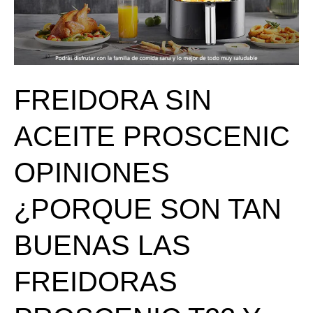
SON
TAN
BUENAS
LAS
FREIDORA SIN
FREIDORAS
PROSCENIC
ACEITE PROSCENIC
T22
Y
OPINIONES
T11
¿PORQUE SON TAN
BUENAS LAS
FREIDORAS