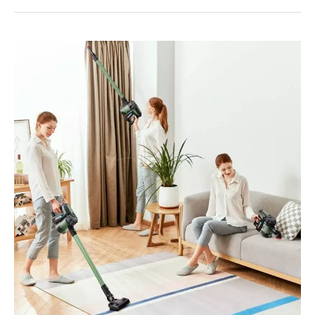
PROSCENIC
OPINIONES
DE
COMPRA
DE
SUS
ASPIRADORAS
SIN
CABLE
2024