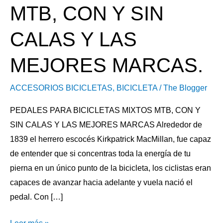
MTB, CON Y SIN
MTB,
CON
CALAS Y LAS
Y
SIN
MEJORES MARCAS.
CALAS
Y
ACCESORIOS BICICLETAS
,
BICICLETA
/
The Blogger
LAS
PEDALES PARA BICICLETAS MIXTOS MTB, CON Y
MEJORES
SIN CALAS Y LAS MEJORES MARCAS Alrededor de
MARCAS.
1839 el herrero escocés Kirkpatrick MacMillan, fue capaz
de entender que si concentras toda la energía de tu
pierna en un único punto de la bicicleta, los ciclistas eran
capaces de avanzar hacia adelante y vuela nació el
pedal. Con […]