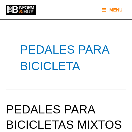
Ir
Main
MENU
al
Menu
contenido
PEDALES PARA
BICICLETA
PEDALES PARA
PEDALES
PARA
BICICLETAS MIXTOS
BICICLETAS
MIXTOS