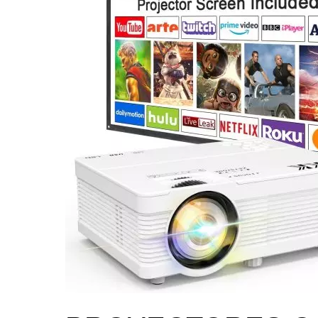
CON
PANTALLA
INCLUIDA
AL
MEJOR
PRECIO
DEL
MERCADO