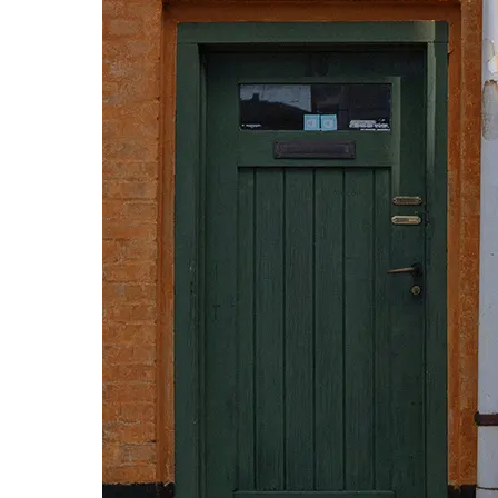
A
FONDO
LA
BICICLETA
ELÉCTRICA
ACCOLMILE
CON
MOTOR
CENTRAL
PARA
CIUDAD,
IDEAL
EN
TODOS
LOS
SENTIDOS.