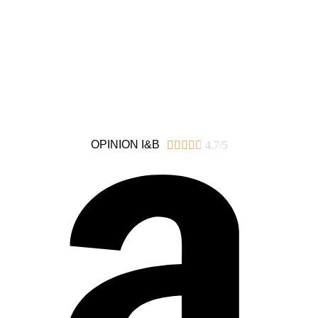
OPINION I&B





4.7/5