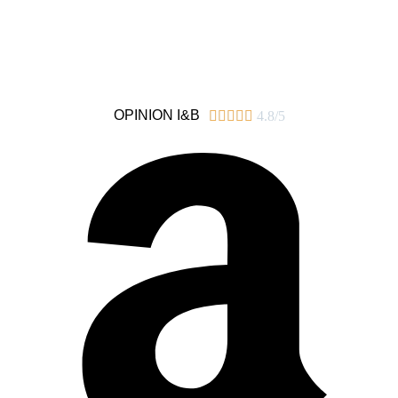
OPINION I&B





4.8/5