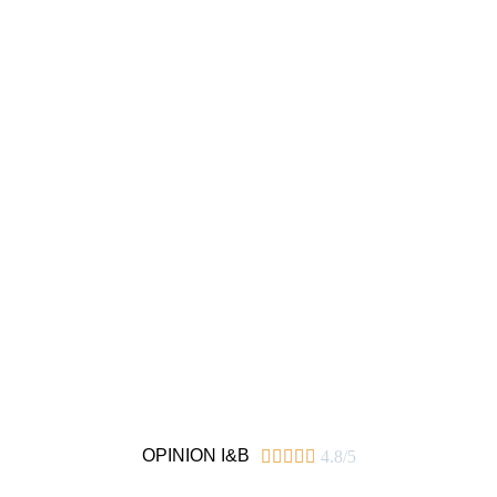
OPINION I&B





4.8/5