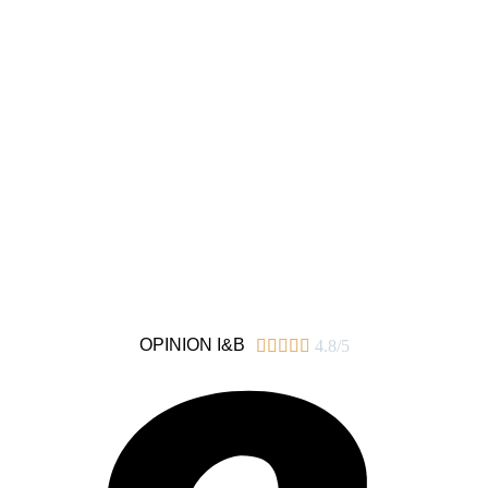
OPINION I&B





4.8/5