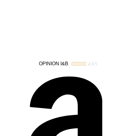
OPINION I&B





4.8/5