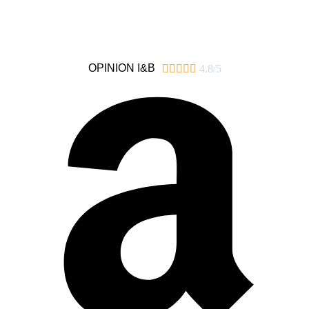
OPINION I&B





4.8/5