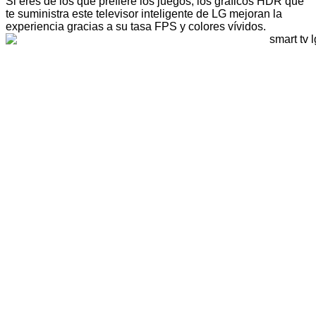
Si eres de los que prefiere los juegos, los gráficos HDR que
te suministra este televisor inteligente de LG mejoran la
experiencia gracias a su tasa FPS y colores vívidos.