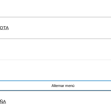
COTA
Alternar menú
AÑA